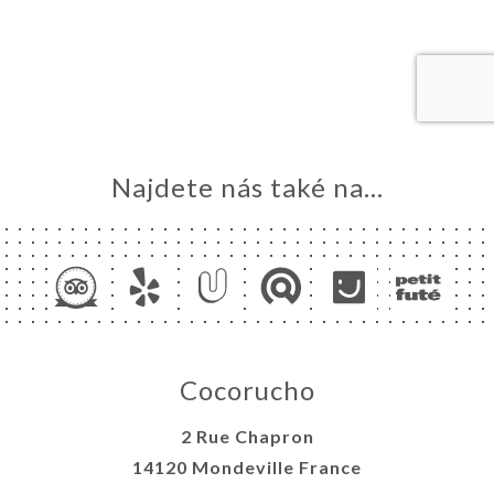
VOVAT
DNAT
ERIE
ENZE
ÍDKA
Najdete nás také na...
TAKT
Cocorucho
2 Rue Chapron
14120 Mondeville France