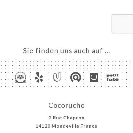
VIEREN
LLUNG
ERIE
RTUNG
NÜ
Sie finden uns auch auf …
TAKT
Cocorucho
2 Rue Chapron
14120 Mondeville France